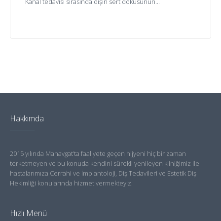
Kanal tedavisi sırasında dişin sert dokusunun...
Devamını gör..
Hakkımda
2015 yılında Manavgat’ta faaliyete geçen hijyeni hiç bir zaman
terketmeyen ve bu konuda kendini sürekli yenileyen kliniğimiz ile
hastalarımıza Cerrahi ve İmplantoloji, Diş Tedavileri ve Estetik Diş
Hekimliği konularında hizmet vermekteyiz.
Hızlı Menü