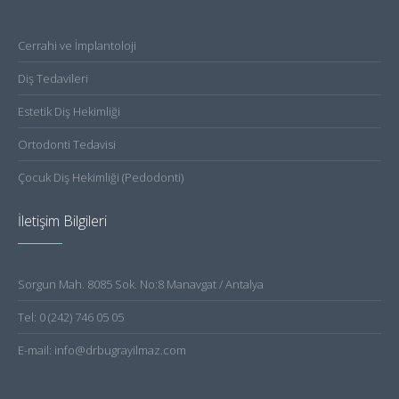
Cerrahi ve İmplantoloji
Diş Tedavileri
Estetik Diş Hekimliği
Ortodonti Tedavisi
Çocuk Diş Hekimliği (Pedodonti)
İletişim Bilgileri
Sorgun Mah. 8085 Sok. No:8 Manavgat / Antalya
Tel: 0 (242) 746 05 05
E-mail: info@drbugrayilmaz.com