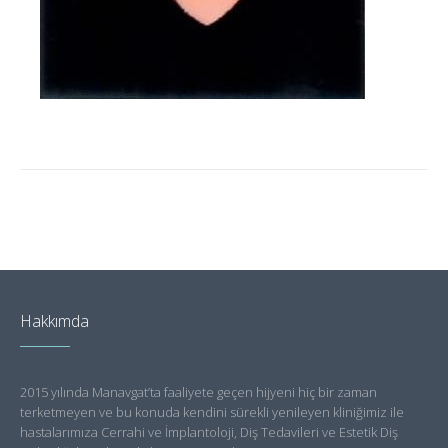
Hakkımda
2015 yılında Manavgat’ta faaliyete geçen hijyeni hiç bir zaman
terketmeyen ve bu konuda kendini sürekli yenileyen kliniğimiz ile
hastalarımıza Cerrahi ve İmplantoloji, Diş Tedavileri ve Estetik Diş